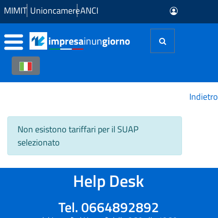
Skip to Main Content
MIMIT
Unioncamere
ANCI
Indietro
Non esistono tariffari per il SUAP
selezionato
Help Desk
Tel. 0664892892