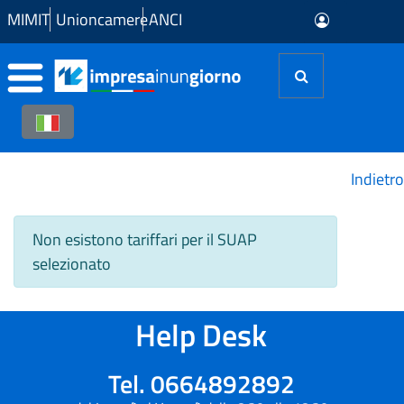
Skip to Main Content
MIMIT
Unioncamere
ANCI
Indietro
Non esistono tariffari per il SUAP
selezionato
Help Desk
Tel. 0664892892