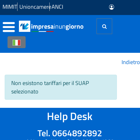
Skip to Main Content
MIMIT
Unioncamere
ANCI
Indietro
Non esistono tariffari per il SUAP
selezionato
Help Desk
Tel. 0664892892