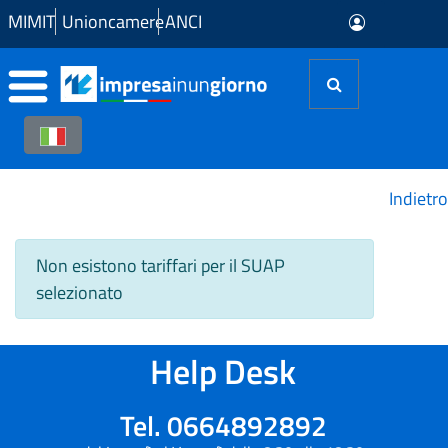
Skip to Main Content
MIMIT
Unioncamere
ANCI
Indietro
Non esistono tariffari per il SUAP
selezionato
Help Desk
Tel. 0664892892