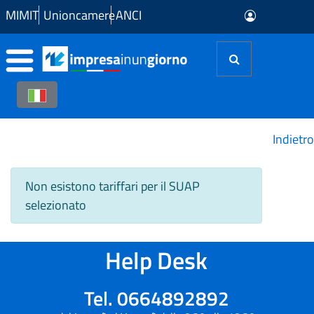
Skip to Main Content
MIMIT
Unioncamere
ANCI
Indietro
Non esistono tariffari per il SUAP
selezionato
Help Desk
Tel. 0664892892