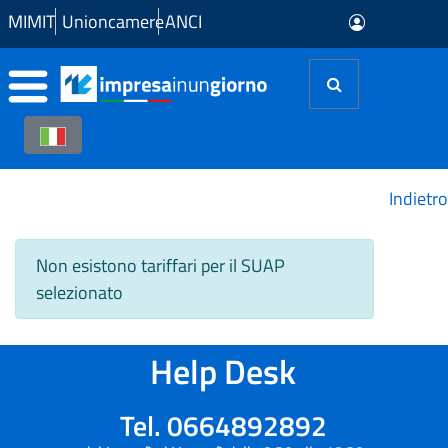
Skip to Main Content
MIMIT
Unioncamere
ANCI
Indietro
Non esistono tariffari per il SUAP
selezionato
Help Desk
Tel. 0664892892