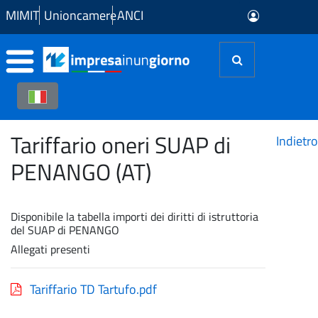
Skip to Main Content
MIMIT
Unioncamere
ANCI
Tariffario oneri SUAP di
Indietro
PENANGO (AT)
Disponibile la tabella importi dei diritti di istruttoria
del SUAP di PENANGO
Allegati presenti
Tariffario TD Tartufo.pdf