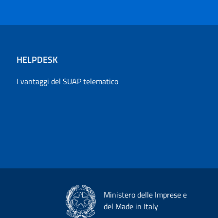
HELPDESK
I vantaggi del SUAP telematico
Ministero delle Imprese e
del Made in Italy