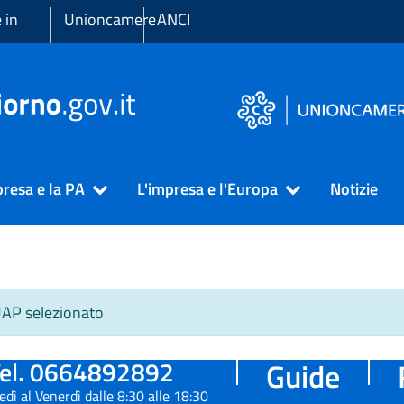
 in
Unioncamere
ANCI
presa e la PA
L'impresa e l'Europa
Notizie
SUAP selezionato
el. 0664892892
Guide
edì al Venerdì dalle 8:30 alle 18:30