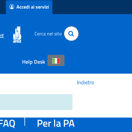
Accedi ai servizi
Cerca nel sito
Help Desk
Indietro
FAQ
Per la PA