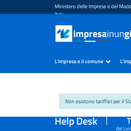
Skip to Main Content
Ministero delle Imprese e del Made
Italy
L'impresa e il comune
L'im
Non esistono tariffari per il 
Help Desk
T
dal Lun