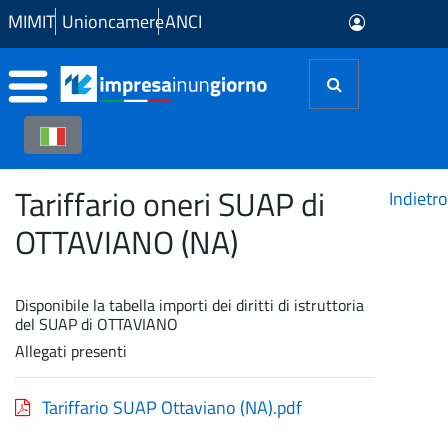
Skip to Main Content
MIMIT
Unioncamere
ANCI
Tariffario oneri SUAP di
Indietro
OTTAVIANO (NA)
Disponibile la tabella importi dei diritti di istruttoria
del SUAP di OTTAVIANO
Allegati presenti
Tariffario SUAP Ottaviano (NA).pdf