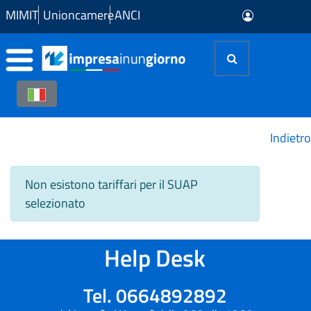
Skip to Main Content
MIMIT
Unioncamere
ANCI
Indietro
Non esistono tariffari per il SUAP
selezionato
Help Desk
Tel. 0664892892