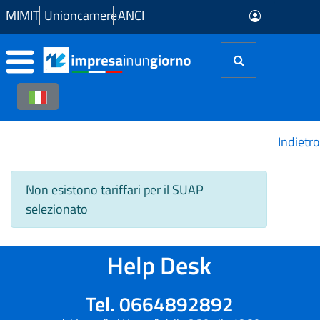
Skip to Main Content
MIMIT
Unioncamere
ANCI
Indietro
Non esistono tariffari per il SUAP
selezionato
Help Desk
Tel. 0664892892