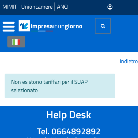
Skip to Main Content
MIMIT
Unioncamere
ANCI
Indietro
Non esistono tariffari per il SUAP
selezionato
Help Desk
Tel. 0664892892