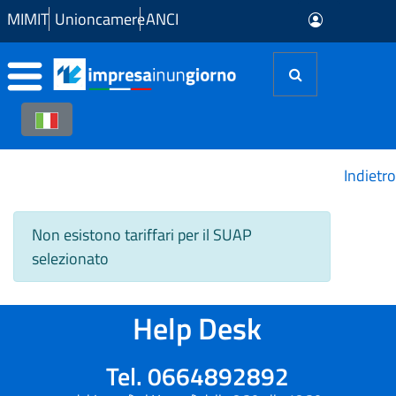
Skip to Main Content
MIMIT
Unioncamere
ANCI
Indietro
Non esistono tariffari per il SUAP
selezionato
Help Desk
Tel. 0664892892