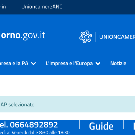
 in
Unioncamere
ANCI
presa e la PA
L'impresa e l'Europa
Notizie
SUAP selezionato
el. 0664892892
Guide
edì al Venerdì dalle 8:30 alle 18:30