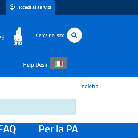
Accedi ai servizi
Cerca nel sito
Help Desk
Indietro
FAQ
Per la PA