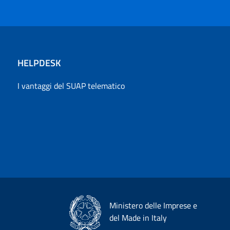
HELPDESK
I vantaggi del SUAP telematico
Ministero delle Imprese e
del Made in Italy