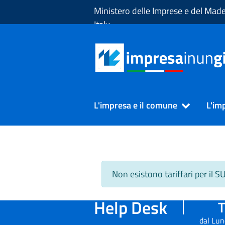
Skip to Main Content
Ministero delle Imprese e del Made
Italy
L'impresa e il comune
L'im
Non esistono tariffari per il 
Help Desk
T
dal Lun