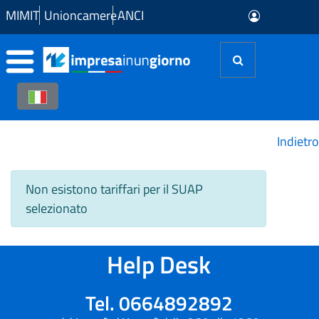
Skip to Main Content
MIMIT
Unioncamere
ANCI
Indietro
Non esistono tariffari per il SUAP
selezionato
Help Desk
Tel. 0664892892