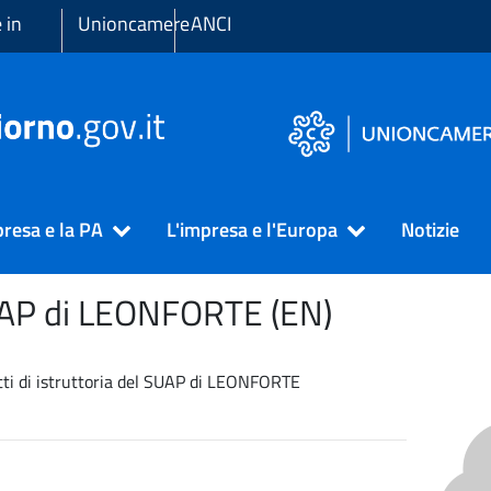
 in
Unioncamere
ANCI
presa e la PA
L'impresa e l'Europa
Notizie
UAP di
LEONFORTE (EN)
ritti di istruttoria del SUAP di LEONFORTE