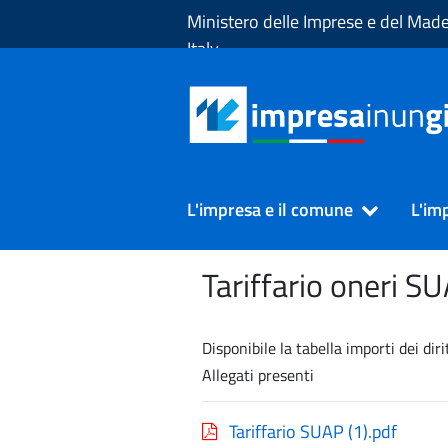
Skip to Main Content
Ministero delle Imprese e del Made
Italy
L'impresa e il comune
L'im
Tariffario oneri S
Disponibile la tabella importi dei di
Allegati presenti
Tariffario SUAP (1).pdf