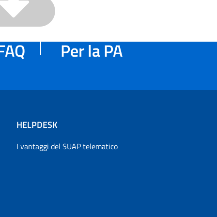
FAQ
Per la PA
HELPDESK
I vantaggi del SUAP telematico