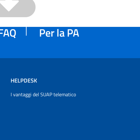
FAQ
Per la PA
HELPDESK
I vantaggi del SUAP telematico