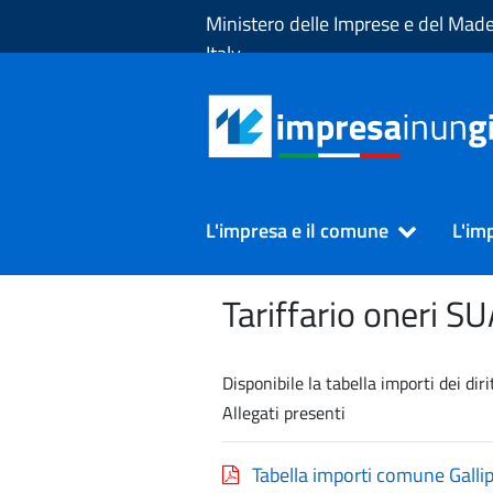
Skip to Main Content
Ministero delle Imprese e del Made
Italy
L'impresa e il comune
L'im
Tariffario oneri S
Disponibile la tabella importi dei diri
Allegati presenti
Tabella importi comune Gallip