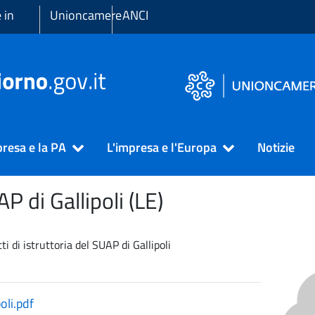
 in
Unioncamere
ANCI
presa e la PA
L'impresa e l'Europa
Notizie
UAP di
Gallipoli (LE)
tti di istruttoria del SUAP di Gallipoli
oli.pdf