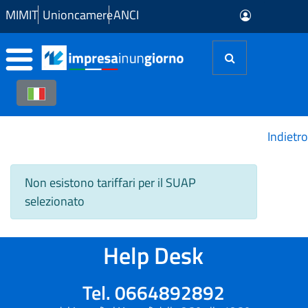
Skip to Main Content
MIMIT
Unioncamere
ANCI
Indietro
Non esistono tariffari per il SUAP
selezionato
Help Desk
Tel. 0664892892