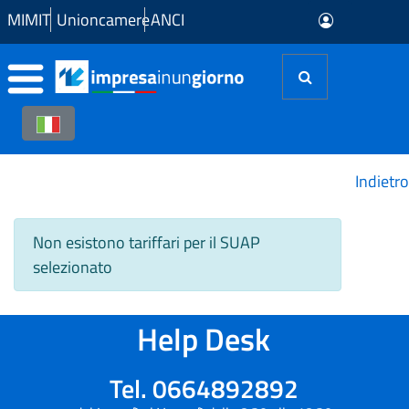
Skip to Main Content
MIMIT
Unioncamere
ANCI
Indietro
Non esistono tariffari per il SUAP
selezionato
Help Desk
Tel. 0664892892