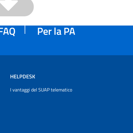
FAQ
Per la PA
HELPDESK
I vantaggi del SUAP telematico