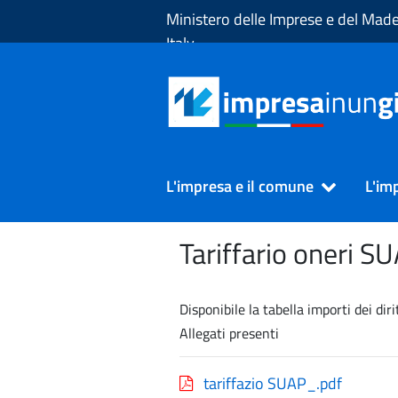
Skip to Main Content
Ministero delle Imprese e del Made
Italy
L'impresa e il comune
L'im
Tariffario oneri S
Disponibile la tabella importi dei di
Allegati presenti
tariffazio SUAP_.pdf