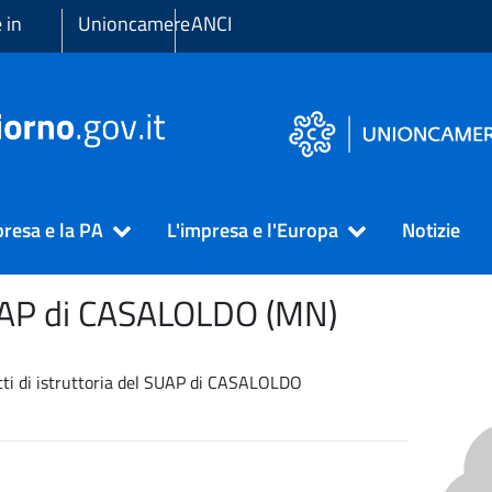
 in
Unioncamere
ANCI
presa e la PA
L'impresa e l'Europa
Notizie
UAP di
CASALOLDO (MN)
ritti di istruttoria del SUAP di CASALOLDO