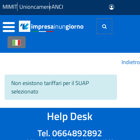
Skip to Main Content
MIMIT
Unioncamere
ANCI
Indietro
Non esistono tariffari per il SUAP
selezionato
Help Desk
Tel. 0664892892