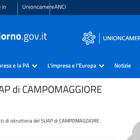
 in
Unioncamere
ANCI
presa e la PA
L'impresa e l'Europa
Notizie
UAP di
CAMPOMAGGIORE
iritti di istruttoria del SUAP di CAMPOMAGGIORE