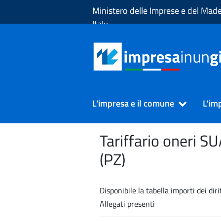
Skip to Main Content
Ministero delle Imprese e del Made
Italy
L'impresa e il comune
L'im
Tariffario oneri S
(PZ)
Disponibile la tabella importi dei d
Allegati presenti