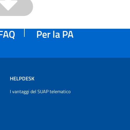
FAQ
Per la PA
HELPDESK
I vantaggi del SUAP telematico