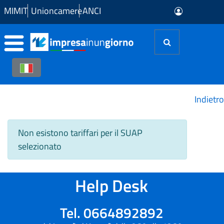
Skip to Main Content
MIMIT
Unioncamere
ANCI
Indietro
Non esistono tariffari per il SUAP
selezionato
Help Desk
Tel. 0664892892