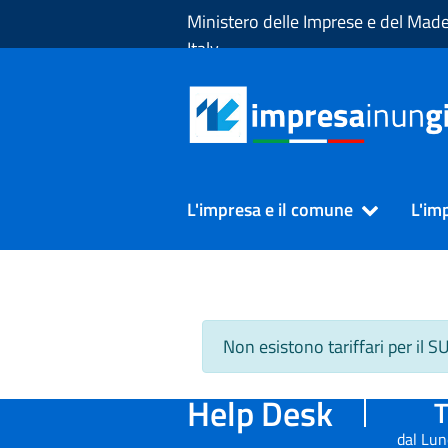
Skip to Main Content
Ministero delle Imprese e del Made
Italy
L'impresa e il comune
L'im
Non esistono tariffari per il 
Help Desk
T
dal Lun