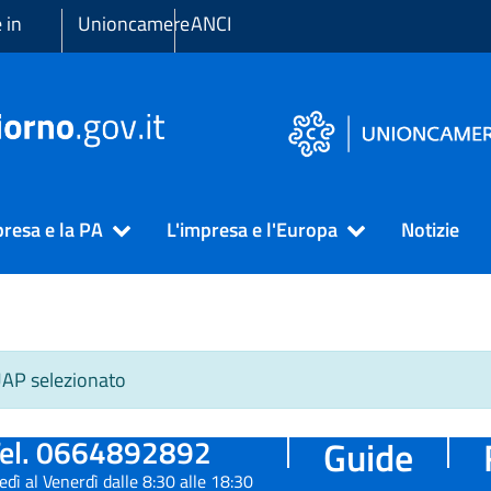
 in
Unioncamere
ANCI
presa e la PA
L'impresa e l'Europa
Notizie
SUAP selezionato
el. 0664892892
Guide
edì al Venerdì dalle 8:30 alle 18:30