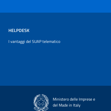
HELPDESK
I vantaggi del SUAP telematico
Ministero delle Imprese e
del Made in Italy