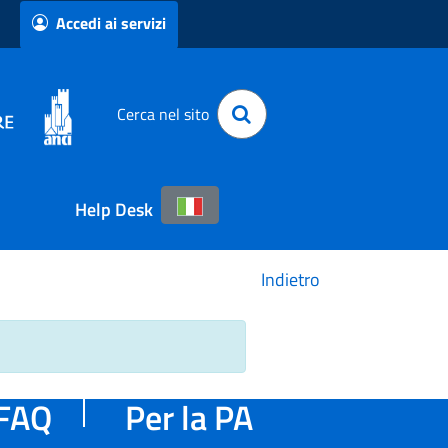
Accedi ai servizi
Cerca nel sito
Help Desk
Indietro
FAQ
Per la PA